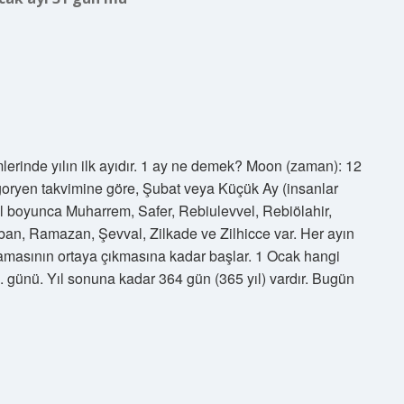
lerinde yılın ilk ayıdır. 1 ay ne demek? Moon (zaman): 12
goryen takvimine göre, Şubat veya Küçük Ay (insanlar
 yıl boyunca Muharrem, Safer, Rebiulevvel, Rebiölahir,
an, Ramazan, Şevval, Zilkade ve Zilhicce var. Her ayın
amasının ortaya çıkmasına kadar başlar. 1 Ocak hangi
. günü. Yıl sonuna kadar 364 gün (365 yıl) vardır. Bugün