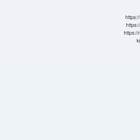
Ay
https:
https:
https:/
k