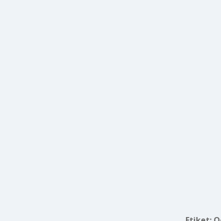
Etiket:
O