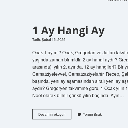
1 Ay Hangi Ay
Tarih: Şubat 16, 2025
Ocak 1 ay mı? Ocak, Gregorian ve Julian takvim
yaşında zaman birimidir. 2 ay hangi aydır? Gre
arasında), yılın 2. ayında. 12 ay hangileri? Bir
Cematziyelevvel, Cematzaziyelahir, Recep, Şab
başında, yeni ay aşamasından sıralı yeni ay aş
aydır? Gregoryen takvimine göre, 1 Ocak yılın 1
Noel olarak bilinir çünkü yılın başında. Ayın…
1
Devamını okuyun
Yorum Bırak
Ay
Hangi