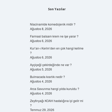
Son Yazılar
Niacinamide komedojenik midir ?
Ağustos 8, 2026
Farmasi balsam krem ne işe yarar ?
Ağustos 6, 2026
Kur’an-ı Kerim’den en çok hangi kelime
?
Ağustos 6, 2026
Ayçiçeği çekirdeğinde ne var ?
Ağustos 5, 2026
Bulmacada kısırlık nedir ?
Ağustos 4, 2026
Arca Savunma hangi yılda kuruldu ?
Ağustos 4, 2026
Zeytinyağı KOAH hastalığına iyi gelir mi
?
Temmuz 29, 2026