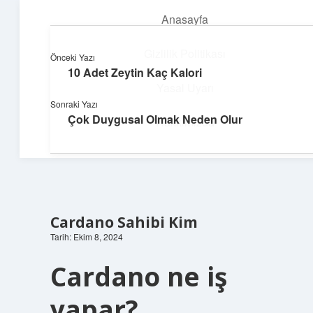
Anasayfa
menüyü
aç
Gizlilik Politikası
Önceki Yazı
10 Adet Zeytin Kaç Kalori
Deniz Esintisi Hikayeler
Yasal Uyarı
Sonraki Yazı
Dalgalardan ilham alan neşeli bilgiler!
Çok Duygusal Olmak Neden Olur
Hakkımızda
Cardano Sahibi Kim
Tarih: Ekim 8, 2024
Cardano ne iş
yapar?