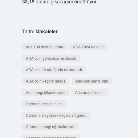
38,18 dolara çıkacağını öngörüyor.
Tarih:
Makaleler
Ada 100 dolar olur mu
ADA 2024 ne olur
ADA coin gelecekte ne olacak
ADA coin ilk çıktığında ne kadardı
ADA coin kaçıncı sırada
Ada coin sahibi kim
Ada hangi ülkenin coini
Ada projesi nedir
Cardano arzı sınırlı mı
Cardano en yüksek kaç doları gördü
Cardano hangi ağı kullanıyor
Cardano hangi borsalarda var