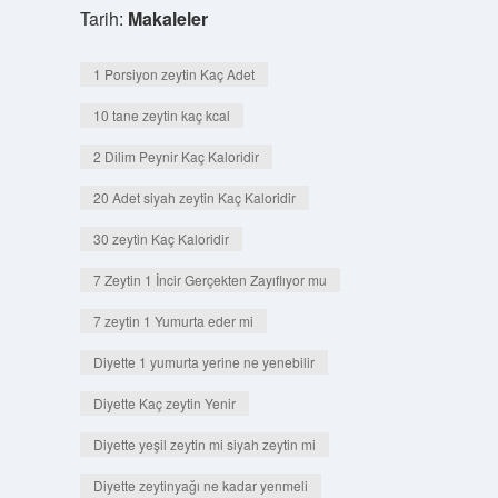
Tarih:
Makaleler
1 Porsiyon zeytin Kaç Adet
10 tane zeytin kaç kcal
2 Dilim Peynir Kaç Kaloridir
20 Adet siyah zeytin Kaç Kaloridir
30 zeytin Kaç Kaloridir
7 Zeytin 1 İncir Gerçekten Zayıflıyor mu
7 zeytin 1 Yumurta eder mi
Diyette 1 yumurta yerine ne yenebilir
Diyette Kaç zeytin Yenir
Diyette yeşil zeytin mi siyah zeytin mi
Diyette zeytinyağı ne kadar yenmeli