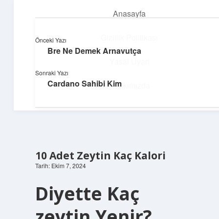
Anasayfa
menüyü
aç
Gizlilik Politikası
Önceki Yazı
Bre Ne Demek Arnavutça
Deniz Esintisi Hikayeler
Yasal Uyarı
Sonraki Yazı
Dalgalardan ilham alan neşeli bilgiler!
Cardano Sahibi Kim
Hakkımızda
10 Adet Zeytin Kaç Kalori
Tarih: Ekim 7, 2024
Diyette Kaç
zeytin Yenir?