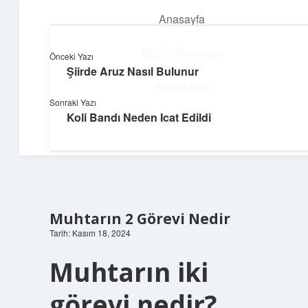
Anasayfa
menüyü
aç
Gizlilik Politikası
Önceki Yazı
Şiirde Aruz Nasıl Bulunur
Deniz Esintisi Hikayeler
Yasal Uyarı
Sonraki Yazı
Dalgalardan ilham alan neşeli bilgiler!
Koli Bandı Neden Icat Edildi
Hakkımızda
Muhtarın 2 Görevi Nedir
Tarih: Kasım 18, 2024
Muhtarın iki
görevi nedir?