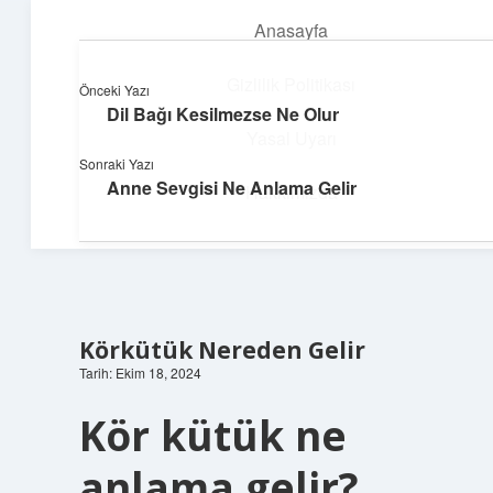
Anasayfa
menüyü
aç
Gizlilik Politikası
Önceki Yazı
Dil Bağı Kesilmezse Ne Olur
Deniz Esintisi Hikayeler
Yasal Uyarı
Sonraki Yazı
Dalgalardan ilham alan neşeli bilgiler!
Anne Sevgisi Ne Anlama Gelir
Hakkımızda
Körkütük Nereden Gelir
Tarih: Ekim 18, 2024
Kör kütük ne
anlama gelir?