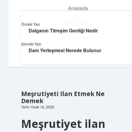
Anasayfa
menüyü
aç
Gizlilik Politikası
Önceki Yazı
Dalganın Titreşim Genliği Nedir
Deniz Esintisi Hikayeler
Yasal Uyarı
Sonraki Yazı
Dalgalardan ilham alan neşeli bilgiler!
Dam Yerleşmesi Nerede Bulunur
Hakkımızda
Meşrutiyeti Ilan Etmek Ne
Demek
Tarih: Ocak 16, 2025
Meşrutiyet ilan