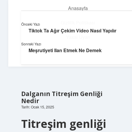
Anasayfa
menüyü
aç
Gizlilik Politikası
Önceki Yazı
Tiktok Ta Ağır Çekim Video Nasıl Yapılır
Deniz Esintisi Hikayeler
Yasal Uyarı
Sonraki Yazı
Dalgalardan ilham alan neşeli bilgiler!
Meşrutiyeti Ilan Etmek Ne Demek
Hakkımızda
Dalganın Titreşim Genliği
Nedir
Tarih: Ocak 15, 2025
Titreşim genliği