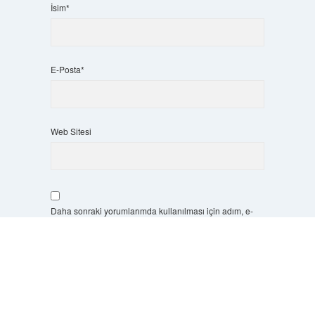
İsim*
E-Posta*
Web Sitesi
Daha sonraki yorumlarımda kullanılması için adım, e-
posta adresim ve site adresim bu tarayıcıya kaydedilsin.
Scrol
to
the
6 + 2 kaçtır?
*
top