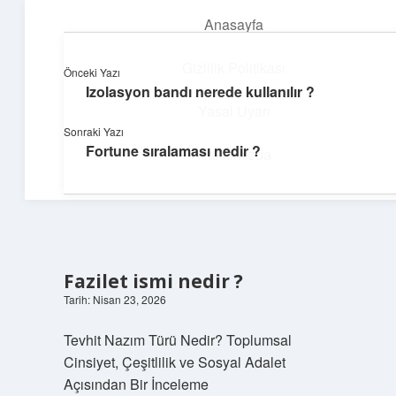
Anasayfa
menüyü
aç
Gizlilik Politikası
Önceki Yazı
Izolasyon bandı nerede kullanılır ?
Deniz Esintisi Hikayeler
Yasal Uyarı
Sonraki Yazı
Dalgalardan ilham alan neşeli bilgiler!
Fortune sıralaması nedir ?
Hakkımızda
Fazilet ismi nedir ?
Tarih: Nisan 23, 2026
Tevhit Nazım Türü Nedir? Toplumsal
Cinsiyet, Çeşitlilik ve Sosyal Adalet
Açısından Bir İnceleme