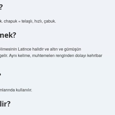
?
chapuk = telaşlı, hızlı, çabuk.
emek?
imesinin Latince halidir ve altın ve gümüşün
a gelir. Aynı kelime, muhtemelen renginden dolayı kehribar
?
mlarında kullanılır.
lir?