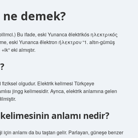
ik ne demek?
a bilimci.) Bu ifade, eski Yunanca ēlektrikós ηλεκτρικός
 kelime, eski Yunanca ḗlektron ήλεκτρον “1. altın-gümüş
+ik° eki almıştır.
r?
zi fiziksel olgudur. Elektrik kelimesi Türkçeye
mlısı jingg kelimesidir. Ayrıca, elektrik anlamına gelen
lmiştir.
 kelimesinin anlamı nedir?
iği için anlamı da bu taştan gelir. Parlayan, güneşe benzer