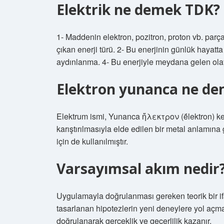
Elektrik ne demek TDK?
1- Maddenin elektron, pozitron, proton vb. parç
çıkan enerji türü. 2- Bu enerjinin günlük hayatta
aydınlanma. 4- Bu enerjiyle meydana gelen olayl
Elektron yunanca ne d
Elektrum ismi, Yunanca ἤλεκτρον (ḗlektron) kel
karıştırılmasıyla elde edilen bir metal anlamın
için de kullanılmıştır.
Varsayımsal akım nedir
Uygulamayla doğrulanması gereken teorik bir if
tasarlanan hipotezlerin yeni deneylere yol açma
doğrulanarak gerçeklik ve geçerlilik kazanır.