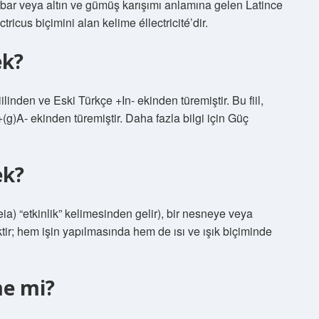
bar veya altın ve gümüş karışımı anlamına gelen Latince
icus biçimini alan kelime éllectricité’dir.
ek?
linden ve Eski Türkçe +In- ekinden türemiştir. Bu fiil,
(g)A- ekinden türemiştir. Daha fazla bilgi için Güç
ek?
a) “etkinlik” kelimesinden gelir), bir nesneye veya
liktir; hem işin yapılmasında hem de ısı ve ışık biçiminde
me mi?