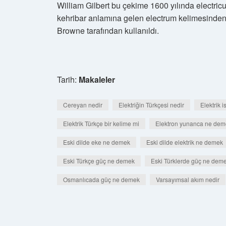
William Gilbert bu çekime 1600 yılında electric
kehribar anlamına gelen electrum kelimesinden t
Browne tarafından kullanıldı.
Tarih:
Makaleler
Cereyan nedir
Elektriğin Türkçesi nedir
Elektrik 
Elektrik Türkçe bir kelime mi
Elektron yunanca ne dem
Eski dilde eke ne demek
Eski dilde elektrik ne demek
Eski Türkçe güç ne demek
Eski Türklerde güç ne dem
Osmanlıcada güç ne demek
Varsayımsal akım nedir