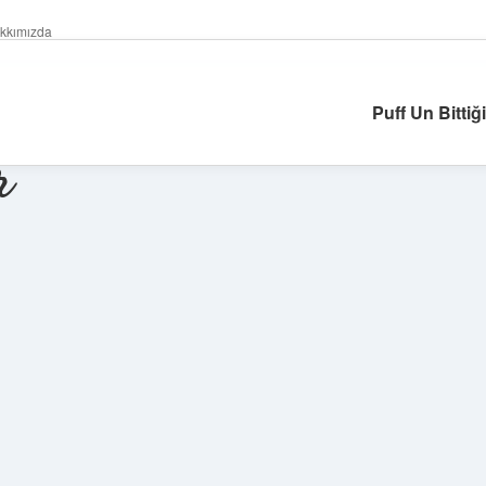
kkımızda
Puff Un Bittiğ
r
Sidebar
https://piabella.ca