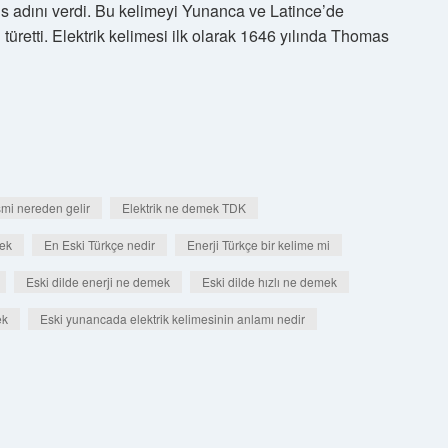
us adını verdi. Bu kelimeyi Yunanca ve Latince’de
üretti. Elektrik kelimesi ilk olarak 1646 yılında Thomas
ismi nereden gelir
Elektrik ne demek TDK
ek
En Eski Türkçe nedir
Enerji Türkçe bir kelime mi
Eski dilde enerji ne demek
Eski dilde hızlı ne demek
ek
Eski yunancada elektrik kelimesinin anlamı nedir