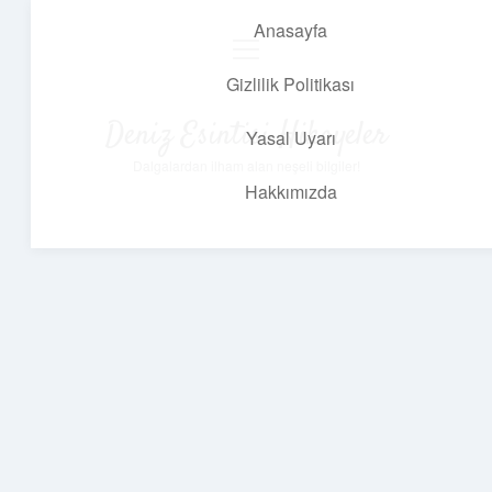
Anasayfa
menüyü
aç
Gizlilik Politikası
Deniz Esintisi Hikayeler
Yasal Uyarı
Dalgalardan ilham alan neşeli bilgiler!
Hakkımızda