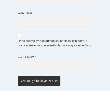
Web Sitesi
Daha sonraki yorumlarımda kullanılması için adım, e-
posta adresim ve site adresim bu tarayıcıya kaydedilsin.
7 + 8 kaçtır?
*
Scrol
to
the
top