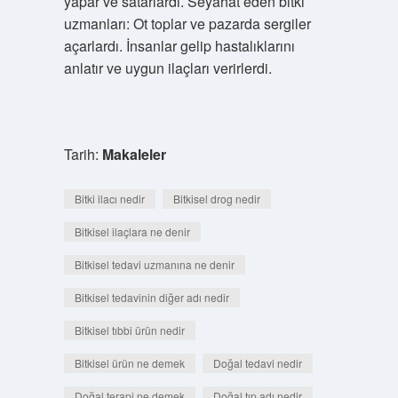
yapar ve satarlardı. Seyahat eden bitki
uzmanları: Ot toplar ve pazarda sergiler
açarlardı. İnsanlar gelip hastalıklarını
anlatır ve uygun ilaçları verirlerdi.
Tarih:
Makaleler
Bitki ilacı nedir
Bitkisel drog nedir
Bitkisel ilaçlara ne denir
Bitkisel tedavi uzmanına ne denir
Bitkisel tedavinin diğer adı nedir
Bitkisel tıbbi ürün nedir
Bitkisel ürün ne demek
Doğal tedavi nedir
Doğal terapi ne demek
Doğal tıp adı nedir