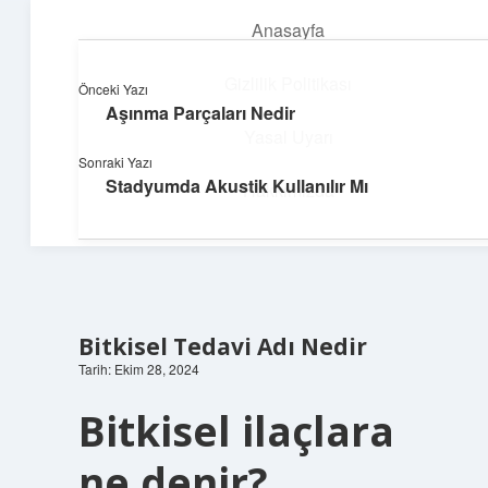
Anasayfa
menüyü
aç
Gizlilik Politikası
Önceki Yazı
Aşınma Parçaları Nedir
Deniz Esintisi Hikayeler
Yasal Uyarı
Sonraki Yazı
Dalgalardan ilham alan neşeli bilgiler!
Stadyumda Akustik Kullanılır Mı
Hakkımızda
Bitkisel Tedavi Adı Nedir
Tarih: Ekim 28, 2024
Bitkisel ilaçlara
ne denir?