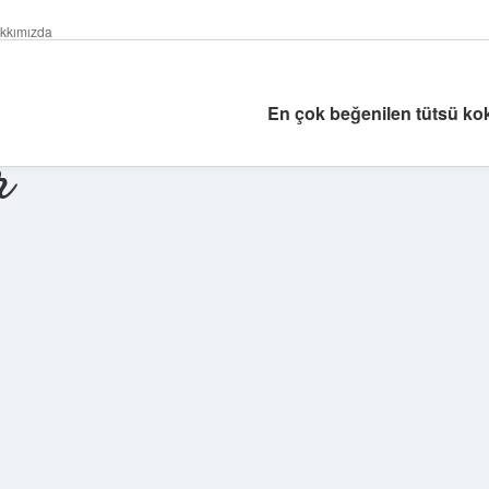
kkımızda
En çok beğenilen tütsü kok
r
Sidebar
https://piabella.casino/