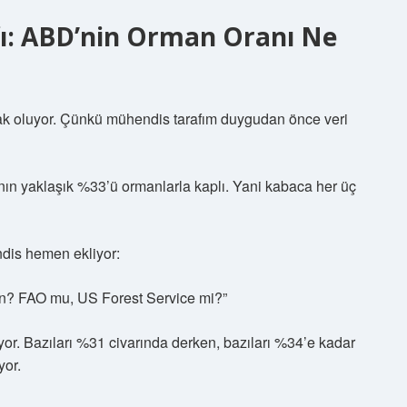
ı: ABD’nin Orman Oranı Ne
mak oluyor. Çünkü mühendis tarafım duygudan önce veri
nın yaklaşık %33’ü ormanlarla kaplı. Yani kabaca her üç
is hemen ekliyor:
sun? FAO mu, US Forest Service mi?”
iyor. Bazıları %31 civarında derken, bazıları %34’e kadar
yor.