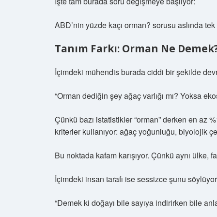
İşte tam burada soru değişmeye başlıyor:
ABD’nin yüzde kaçı orman? sorusu aslında tek bi
Tanım Farkı: Orman Ne Demek
İçimdeki mühendis burada ciddi bir şekilde devr
“Orman dediğin şey ağaç varlığı mı? Yoksa eko
Çünkü bazı istatistikler “orman” derken en az %
kriterler kullanıyor: ağaç yoğunluğu, biyolojik ç
Bu noktada kafam karışıyor. Çünkü aynı ülke, far
İçimdeki insan tarafı ise sessizce şunu söylüyor
“Demek ki doğayı bile sayıya indirirken bile an