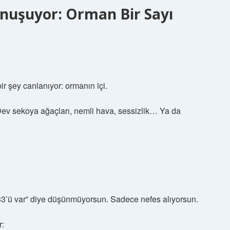
onuşuyor: Orman Bir Sayı
r şey canlanıyor: ormanın içi.
ev sekoya ağaçları, nemli hava, sessizlik… Ya da
33’ü var” diye düşünmüyorsun. Sadece nefes alıyorsun.
r: