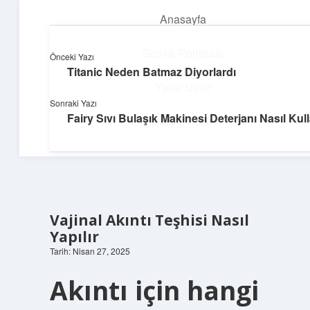
Anasayfa
menüyü
aç
Gizlilik Politikası
Önceki Yazı
Titanic Neden Batmaz Diyorlardı
Deniz Esintisi Hikayeler
Yasal Uyarı
Sonraki Yazı
Dalgalardan ilham alan neşeli bilgiler!
Fairy Sıvı Bulaşık Makinesi Deterjanı Nasıl Kulla
Hakkımızda
Vajinal Akıntı Teşhisi Nasıl
Yapılır
Tarih: Nisan 27, 2025
Akıntı için hangi