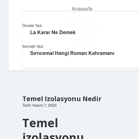
Anasayfa
menüyü
aç
Gizlilik Politikası
Önceki Yazı
La Karar Ne Demek
Deniz Esintisi Hikayeler
Yasal Uyarı
Sonraki Yazı
Dalgalardan ilham alan neşeli bilgiler!
Sırrıcemal Hangi Roman Kahramanı
Hakkımızda
Temel Izolasyonu Nedir
Tarih: Kasım 7, 2024
Temel
izolasyonu