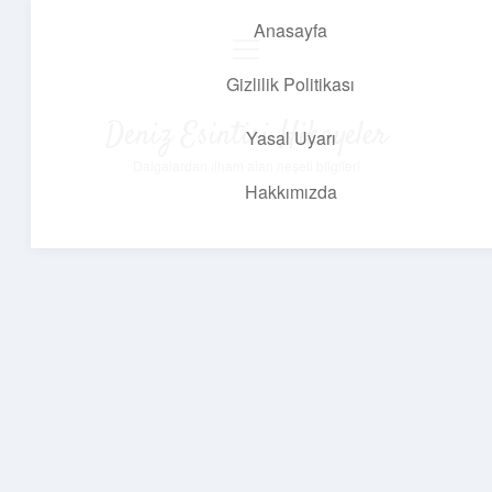
Anasayfa
menüyü
aç
Gizlilik Politikası
Deniz Esintisi Hikayeler
Yasal Uyarı
Dalgalardan ilham alan neşeli bilgiler!
Hakkımızda