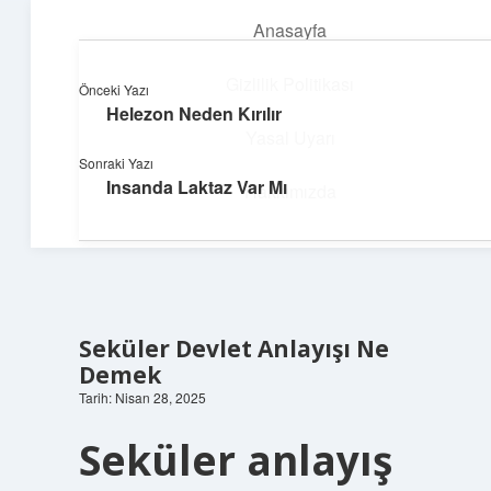
Anasayfa
menüyü
aç
Gizlilik Politikası
Önceki Yazı
Helezon Neden Kırılır
Deniz Esintisi Hikayeler
Yasal Uyarı
Sonraki Yazı
Dalgalardan ilham alan neşeli bilgiler!
Insanda Laktaz Var Mı
Hakkımızda
Seküler Devlet Anlayışı Ne
Demek
Tarih: Nisan 28, 2025
Seküler anlayış