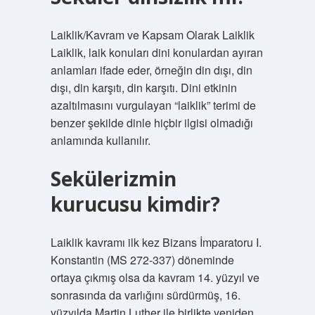
Laiklik/Kavram ve Kapsam Olarak Laiklik
Laiklik, laik konuları dini konulardan ayıran
anlamları ifade eder, örneğin din dışı, din
dışı, din karşıtı, din karşıtı. Dini etkinin
azaltılmasını vurgulayan “laiklik” terimi de
benzer şekilde dinle hiçbir ilgisi olmadığı
anlamında kullanılır.
Sekülerizmin
kurucusu kimdir?
Laiklik kavramı ilk kez Bizans İmparatoru I.
Konstantin (MS 272-337) döneminde
ortaya çıkmış olsa da kavram 14. yüzyıl ve
sonrasında da varlığını sürdürmüş, 16.
yüzyılda Martin Luther ile birlikte yeniden