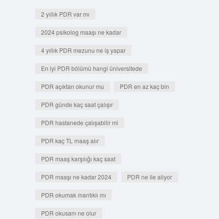
2 yıllık PDR var mı
2024 psikolog maaşı ne kadar
4 yıllık PDR mezunu ne iş yapar
En iyi PDR bölümü hangi üniversitede
PDR açıktan okunur mu
PDR en az kaç bin
PDR günde kaç saat çalışır
PDR hastanede çalışabilir mi
PDR kaç TL maaş alır
PDR maaş karşılığı kaç saat
PDR maaşı ne kadar 2024
PDR ne ile aliyor
PDR okumak mantıklı mı
PDR okusam ne olur