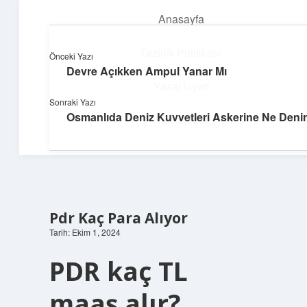
Anasayfa
menüyü
aç
Gizlilik Politikası
Önceki Yazı
Devre Açıkken Ampul Yanar Mı
Deniz Esintisi Hikayeler
Yasal Uyarı
Sonraki Yazı
Dalgalardan ilham alan neşeli bilgiler!
Osmanlıda Deniz Kuvvetleri Askerine Ne Denir
Hakkımızda
Pdr Kaç Para Alıyor
Tarih: Ekim 1, 2024
PDR kaç TL
maaş alır?