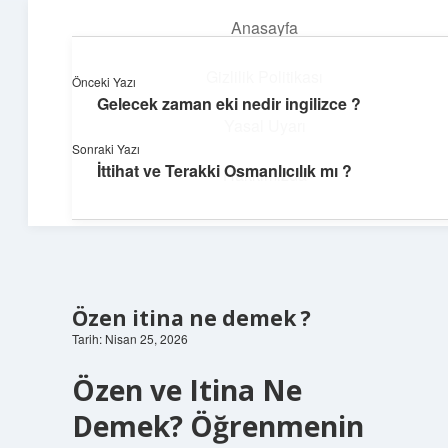
Anasayfa
menüyü
aç
Gizlilik Politikası
Önceki Yazı
Gelecek zaman eki nedir ingilizce ?
Deniz Esintisi Hikayeler
Yasal Uyarı
Sonraki Yazı
Dalgalardan ilham alan neşeli bilgiler!
İttihat ve Terakki Osmanlıcılık mı ?
Hakkımızda
Özen itina ne demek ?
Tarih: Nisan 25, 2026
Özen ve Itina Ne
Demek? Öğrenmenin