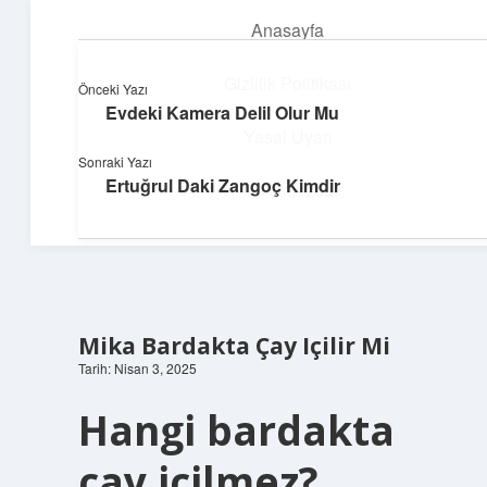
Anasayfa
menüyü
aç
Gizlilik Politikası
Önceki Yazı
Evdeki Kamera Delil Olur Mu
Deniz Esintisi Hikayeler
Yasal Uyarı
Sonraki Yazı
Dalgalardan ilham alan neşeli bilgiler!
Ertuğrul Daki Zangoç Kimdir
Hakkımızda
Mika Bardakta Çay Içilir Mi
Tarih: Nisan 3, 2025
Hangi bardakta
çay içilmez?