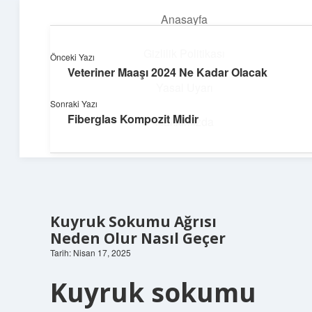
Anasayfa
menüyü
aç
Gizlilik Politikası
Önceki Yazı
Veteriner Maaşı 2024 Ne Kadar Olacak
Deniz Esintisi Hikayeler
Yasal Uyarı
Sonraki Yazı
Dalgalardan ilham alan neşeli bilgiler!
Fiberglas Kompozit Midir
Hakkımızda
Kuyruk Sokumu Ağrısı
Neden Olur Nasıl Geçer
Tarih: Nisan 17, 2025
Kuyruk sokumu