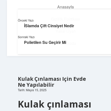
Anasayfa
menüyü
aç
Gizlilik Politikası
Önceki Yazı
İSlamda Çift Cinsiyet Nedir
Deniz Esintisi Hikayeler
Yasal Uyarı
Sonraki Yazı
Dalgalardan ilham alan neşeli bilgiler!
Polietilen Su Geçirir Mi
Hakkımızda
Kulak Çınlaması Için Evde
Ne Yapılabilir
Tarih: Mayıs 15, 2025
Kulak çınlaması