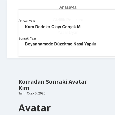
Anasayfa
menüyü
aç
Gizlilik Politikası
Önceki Yazı
Kara Dedeler Olayı Gerçek Mi
Deniz Esintisi Hikayeler
Yasal Uyarı
Sonraki Yazı
Dalgalardan ilham alan neşeli bilgiler!
Beyannamede Düzeltme Nasıl Yapılır
Hakkımızda
Korradan Sonraki Avatar
Kim
Tarih: Ocak 5, 2025
Avatar