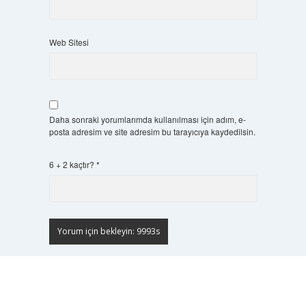
Web Sitesi
Daha sonraki yorumlarımda kullanılması için adım, e-
posta adresim ve site adresim bu tarayıcıya kaydedilsin.
6 + 2 kaçtır?
*
Scrol
to
the
top