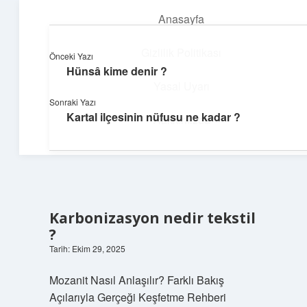
Anasayfa
menüyü
aç
Gizlilik Politikası
Önceki Yazı
Hünsâ kime denir ?
Deniz Esintisi Hikayeler
Yasal Uyarı
Sonraki Yazı
Dalgalardan ilham alan neşeli bilgiler!
Kartal ilçesinin nüfusu ne kadar ?
Hakkımızda
Karbonizasyon nedir tekstil
?
Tarih: Ekim 29, 2025
Mozanit Nasıl Anlaşılır? Farklı Bakış
Açılarıyla Gerçeği Keşfetme Rehberi