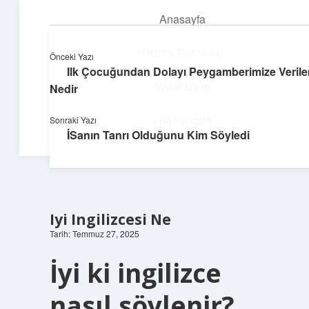
Anasayfa
menüyü
aç
Gizlilik Politikası
Önceki Yazı
Ilk Çocuğundan Dolayı Peygamberimize Veril
Deniz Esintisi Hikayeler
Yasal Uyarı
Nedir
Dalgalardan ilham alan neşeli bilgiler!
Hakkımızda
Sonraki Yazı
İSanın Tanrı Olduğunu Kim Söyledi
Iyi Ingilizcesi Ne
Tarih: Temmuz 27, 2025
İyi ki ingilizce
nasıl söylenir?