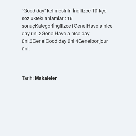
“Good day” kelimesinin İngilizce-Türkçe
sözlükteki anlamları: 16
sonuçKategoriİngilizce1GenelHave a nice
day ünl.2GenelHave a nice day
ünl.3GenelGood day ünl.4Genelbonjour
ünl.
Tarih:
Makaleler