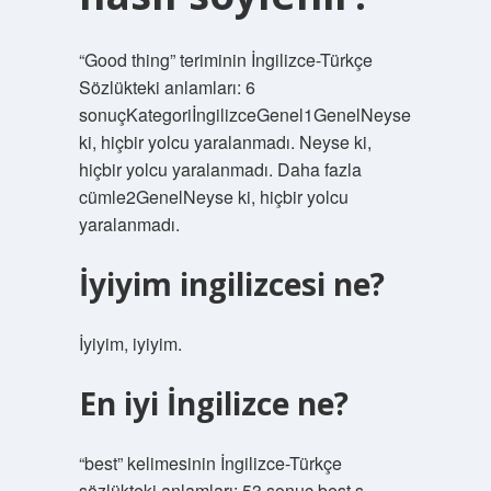
“Good thing” teriminin İngilizce-Türkçe
Sözlükteki anlamları: 6
sonuçKategoriİngilizceGenel1GenelNeyse
ki, hiçbir yolcu yaralanmadı. Neyse ki,
hiçbir yolcu yaralanmadı. Daha fazla
cümle2GenelNeyse ki, hiçbir yolcu
yaralanmadı.
İyiyim ingilizcesi ne?
İyiyim, iyiyim.
En iyi İngilizce ne?
“best” kelimesinin İngilizce-Türkçe
sözlükteki anlamları: 53 sonuç best s.