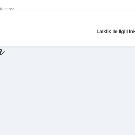
kkımızda
Laiklik Ile Ilgili I
r
Sidebar
https://piabella.casino/