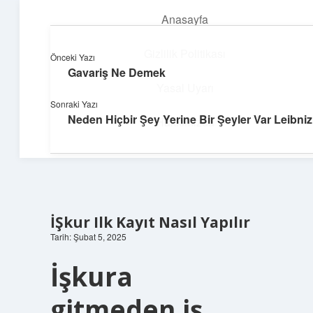
Anasayfa
menüyü
aç
Gizlilik Politikası
Önceki Yazı
Gavariş Ne Demek
Deniz Esintisi Hikayeler
Yasal Uyarı
Sonraki Yazı
Dalgalardan ilham alan neşeli bilgiler!
Neden Hiçbir Şey Yerine Bir Şeyler Var Leibniz
Hakkımızda
İŞkur Ilk Kayıt Nasıl Yapılır
Tarih: Şubat 5, 2025
İşkura
gitmeden iş