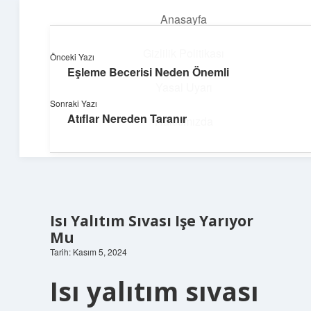
Anasayfa
menüyü
aç
Gizlilik Politikası
Önceki Yazı
Eşleme Becerisi Neden Önemli
Deniz Esintisi Hikayeler
Yasal Uyarı
Sonraki Yazı
Dalgalardan ilham alan neşeli bilgiler!
Atıflar Nereden Taranır
Hakkımızda
Isı Yalıtım Sıvası Işe Yarıyor
Mu
Tarih: Kasım 5, 2024
Isı yalıtım sıvası