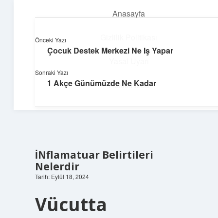
Anasayfa
menüyü
aç
Gizlilik Politikası
Önceki Yazı
Çocuk Destek Merkezi Ne Iş Yapar
Deniz Esintisi Hikayeler
Yasal Uyarı
Sonraki Yazı
Dalgalardan ilham alan neşeli bilgiler!
1 Akçe Günümüzde Ne Kadar
Hakkımızda
İNflamatuar Belirtileri
Nelerdir
Tarih: Eylül 18, 2024
Vücutta