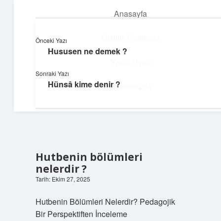
Anasayfa
menüyü
aç
Gizlilik Politikası
Önceki Yazı
Hususen ne demek ?
Deniz Esintisi Hikayeler
Yasal Uyarı
Sonraki Yazı
Dalgalardan ilham alan neşeli bilgiler!
Hünsâ kime denir ?
Hakkımızda
Hutbenin bölümleri
nelerdir ?
Tarih: Ekim 27, 2025
Hutbenin Bölümleri Nelerdir? Pedagojik
Bir Perspektiften İnceleme