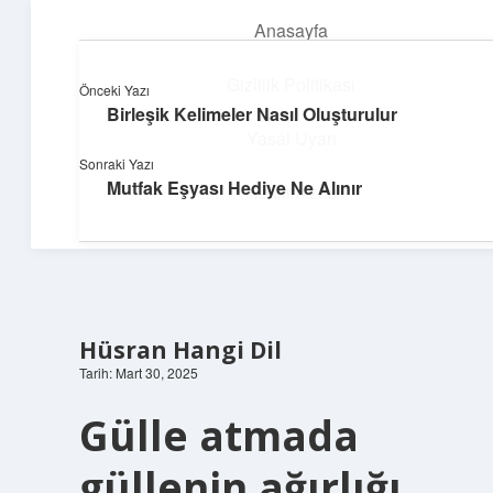
Anasayfa
menüyü
aç
Gizlilik Politikası
Önceki Yazı
Birleşik Kelimeler Nasıl Oluşturulur
Deniz Esintisi Hikayeler
Yasal Uyarı
Sonraki Yazı
Dalgalardan ilham alan neşeli bilgiler!
Mutfak Eşyası Hediye Ne Alınır
Hakkımızda
Hüsran Hangi Dil
Tarih: Mart 30, 2025
Gülle atmada
güllenin ağırlığı