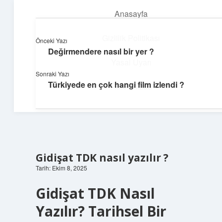
Anasayfa
menüyü
aç
Gizlilik Politikası
Önceki Yazı
Değirmendere nasıl bir yer ?
Deniz Esintisi Hikayeler
Yasal Uyarı
Sonraki Yazı
Dalgalardan ilham alan neşeli bilgiler!
Türkiyede en çok hangi film izlendi ?
Hakkımızda
Gidişat TDK nasıl yazılır ?
Tarih: Ekim 8, 2025
Gidişat TDK Nasıl
Yazılır? Tarihsel Bir