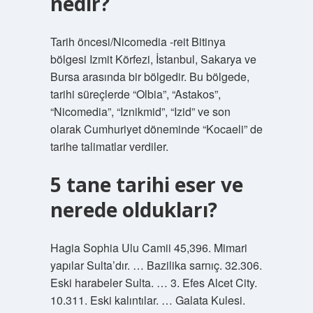
nedir?
Tarih öncesi/Nicomedia -reit Bitinya
bölgesi Izmit Körfezi, İstanbul, Sakarya ve
Bursa arasında bir bölgedir. Bu bölgede,
tarihi süreçlerde “Olbia”, “Astakos”,
“Nicomedia”, “Iznikmid”, “Izid” ve son
olarak Cumhuriyet döneminde “Kocaeli” de
tarihe talimatlar verdiler.
5 tane tarihi eser ve
nerede oldukları?
Hagia Sophia Ulu Camii 45,396. Mimari
yapılar Sulta’dır. … Bazilika sarnıç. 32.306.
Eski harabeler Sulta. … 3. Efes Alcet City.
10.311. Eski kalıntılar. … Galata Kulesi.