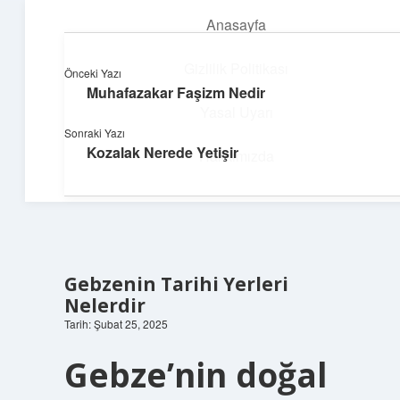
Anasayfa
menüyü
aç
Gizlilik Politikası
Önceki Yazı
Muhafazakar Faşizm Nedir
Deniz Esintisi Hikayeler
Yasal Uyarı
Sonraki Yazı
Dalgalardan ilham alan neşeli bilgiler!
Kozalak Nerede Yetişir
Hakkımızda
Gebzenin Tarihi Yerleri
Nelerdir
Tarih: Şubat 25, 2025
Gebze’nin doğal