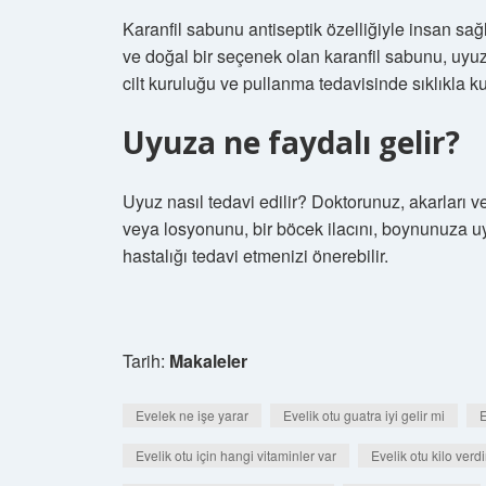
Karanfil sabunu antiseptik özelliğiyle insan sağlığ
ve doğal bir seçenek olan karanfil sabunu, uy
cilt kuruluğu ve pullanma tedavisinde sıklıkla kul
Uyuza ne faydalı gelir?
Uyuz nasıl tedavi edilir? Doktorunuz, akarları ve
veya losyonunu, bir böcek ilacını, boynunuza uy
hastalığı tedavi etmenizi önerebilir.
Tarih:
Makaleler
Evelek ne işe yarar
Evelik otu guatra iyi gelir mi
E
Evelik otu için hangi vitaminler var
Evelik otu kilo verdi