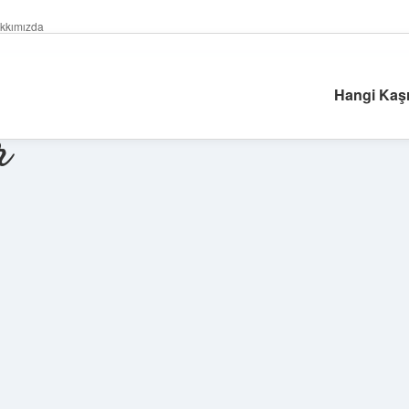
kkımızda
Hangi Kaşı
r
Sidebar
https://piabella.casino/