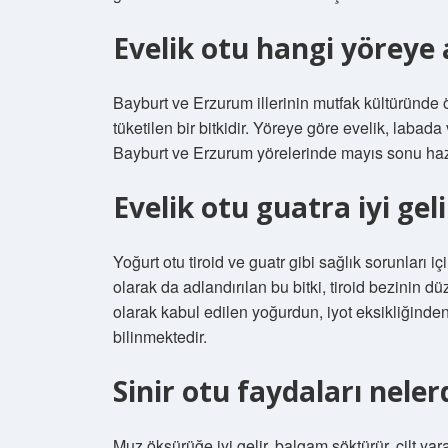
Evelik otu hangi yöreye a
Bayburt ve Erzurum illerinin mutfak kültüründe öz
tüketilen bir bitkidir. Yöreye göre evelik, labad
Bayburt ve Erzurum yörelerinde mayıs sonu hazir
Evelik otu guatra iyi gel
Yoğurt otu tiroid ve guatr gibi sağlık sorunları i
olarak da adlandırılan bu bitki, tiroid bezinin d
olarak kabul edilen yoğurdun, iyot eksikliğinden
bilinmektedir.
Sinir otu faydaları neler
Muz öksürüğe iyi gelir, balgam söktürür, cilt yar