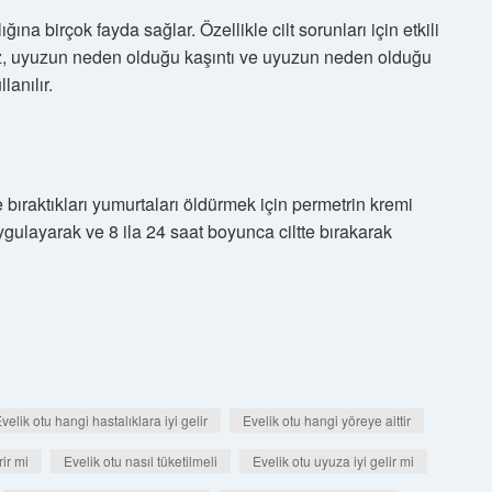
ına birçok fayda sağlar. Özellikle cilt sorunları için etkili
uz, uyuzun neden olduğu kaşıntı ve uyuzun neden olduğu
lanılır.
 bıraktıkları yumurtaları öldürmek için permetrin kremi
gulayarak ve 8 ila 24 saat boyunca ciltte bırakarak
velik otu hangi hastalıklara iyi gelir
Evelik otu hangi yöreye aittir
rir mi
Evelik otu nasıl tüketilmeli
Evelik otu uyuza iyi gelir mi