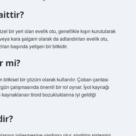
ittir?
el bir yeri olan evelik otu, genellikle kışın kurutularak
a veya kara şalgam olarak da adlandırılan evelik otu,
an başında yetişen bir bitkidir.
ir mi?
çin bitkisel bir çözüm olarak kullanılır. Çoban çantası
üzgün çalışmasında önemli bir rol oynar. İyot kaynağı
 kaynaklanan tiroid bozukluklarına iyi geldiği
dir?
alarının iyileşmesine yardımcı olur, sindirim sistemini