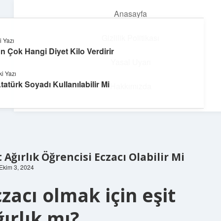
Anasayfa
menüyü
aç
Gizlilik Politikası
i Yazı
n Çok Hangi Diyet Kilo Verdirir
Deniz Esintisi Hikayeler
Yasal Uyarı
i Yazı
Dalgalardan ilham alan neşeli bilgiler!
tatürk Soyadı Kullanılabilir Mi
Hakkımızda
t Ağırlık Öğrencisi Eczacı Olabilir Mi
 Ekim 3, 2024
czacı olmak için eşit
ğırlık mı?