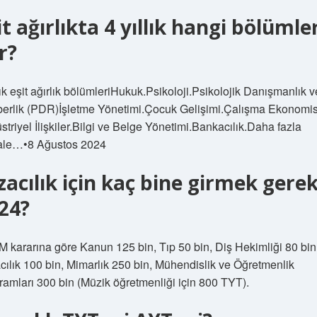
it ağırlıkta 4 yıllık hangi bölümle
r?
lık eşit ağırlık bölümleriHukuk.Psikoloji.Psikolojik Danışmanlık v
erlik (PDR)İşletme Yönetimi.Çocuk Gelişimi.Çalışma Ekonomis
triyel İlişkiler.Bilgi ve Belge Yönetimi.Bankacılık.Daha fazla
le…•8 Ağustos 2024
zacılık için kaç bine girmek gerek
24?
 kararına göre Kanun 125 bin, Tıp 50 bin, Diş Hekimliği 80 bin
cılık 100 bin, Mimarlık 250 bin, Mühendislik ve Öğretmenlik
ramları 300 bin (Müzik öğretmenliği için 800 TYT).