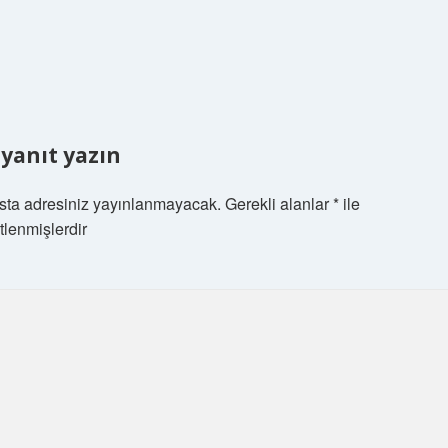
 yanıt yazın
sta adresiniz yayınlanmayacak.
Gerekli alanlar
*
ile
tlenmişlerdir
m