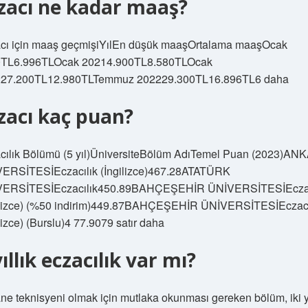
zacı ne kadar maaş?
cı için maaş geçmişiYılEn düşük maaşOrtalama maaşOcak
TL6.996TLOcak 20214.900TL8.580TLOcak
27.200TL12.980TLTemmuz 202229.300TL16.896TL6 daha
zacı kaç puan?
cılık Bölümü (5 yıl)ÜniversiteBölüm AdıTemel Puan (2023)A
ERSİTESİEczacılık (İngilizce)467.28ATATÜRK
VERSİTESİEczacılık450.89BAHÇEŞEHİR ÜNİVERSİTESİEczac
ilizce) (%50 indirim)449.87BAHÇEŞEHİR ÜNİVERSİTESİEczacı
lizce) (Burslu)4 77.9079 satır daha
yıllık eczacılık var mı?
ne teknisyeni olmak için mutlaka okunması gereken bölüm, iki yı