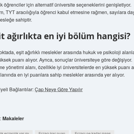
k öğrenciler için alternatif üniversite seçeneklerini genişletiyor.
m, TYT aracılığıyla öğrenci kabul etmesine rağmen, sayılara day
esleğe sahiptir.
it ağırlıkta en iyi bölüm hangisi?
ktada, eşit ağırlıklı meslekler arasında hukuk ve psikoloji alanla
üksek puanı alıyor. Ayrıca, sonuçlar üniversiteye göre değişiyor.
me yönetimi alanı, özellikle iyi üniversitelerde en yüksek puanı 
lanında en iyi puanlara sahip meslekler arasında yer alıyor.
yeli Bağlantılar:
Çap Neye Göre Yapılır
h:
Makaleler
llık eczacılık var mı
Eczacı kaç puan
Eczacı ne kadar maaş