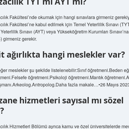
zacılık TYT mi AYT mi?
cılık Fakültesi’nde okumak için hangi sınavlara girmeniz gereki
ılık Fakültesi’ne kabul edilmek için Temel Yeterlilik Sınavı (TYT
 Yeterlilik Sınavı (AYT) veya Yükseköğretim Kurumları Sınavı’na
) girmeniz gerekir.
it ağırlıkta hangi meslekler var?
ğer meslekler şu şekilde listelenebilir:Sınıf öğretmeni.Beden eğ
tmeni.Felsefe öğretmeni.Psikoloji öğretmeni.Mantık öğretmeni.A
şmanı.Arkeolog.Antropolog.Daha fazla makale…•26 Mayıs 202
zane hizmetleri sayısal mı sözel
?
cılık Hizmetleri Bölümü ayrıca kamu ve özel üniversitelerde me