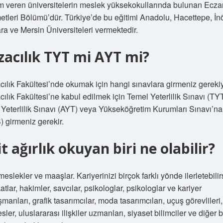
im veren üniversitelerin meslek yüksekokullarında bulunan Ecz
etleri Bölümü’dür. Türkiye’de bu eğitimi Anadolu, Hacettepe, İn
ra ve Mersin Üniversiteleri vermektedir.
zacılık TYT mi AYT mi?
cılık Fakültesi’nde okumak için hangi sınavlara girmeniz gereki
ılık Fakültesi’ne kabul edilmek için Temel Yeterlilik Sınavı (TYT
 Yeterlilik Sınavı (AYT) veya Yükseköğretim Kurumları Sınavı’na
) girmeniz gerekir.
it ağırlık okuyan biri ne olabilir?
meslekler ve maaşlar. Kariyerinizi birçok farklı yönde ilerletebilir
tlar, hakimler, savcılar, psikologlar, psikologlar ve kariyer
manları, grafik tasarımcılar, moda tasarımcıları, uçuş görevlileri,
sler, uluslararası ilişkiler uzmanları, siyaset bilimciler ve diğer 