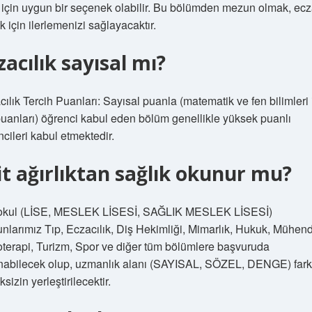
n için uygun bir seçenek olabilir. Bu bölümden mezun olmak, ecz
 için ilerlemenizi sağlayacaktır.
zacılık sayısal mı?
ılık Tercih Puanları: Sayısal puanla (matematik ve fen bilimleri 
uanları) öğrenci kabul eden bölüm genellikle yüksek puanlı
cileri kabul etmektedir.
it ağırlıktan sağlık okunur mu?
okul (LİSE, MESLEK LİSESİ, SAĞLIK MESLEK LİSESİ)
nlarımız Tıp, Eczacılık, Diş Hekimliği, Mimarlık, Hukuk, Mühendi
oterapi, Turizm, Spor ve diğer tüm bölümlere başvuruda
nabilecek olup, uzmanlık alanı (SAYISAL, SÖZEL, DENGE) far
sizin yerleştirilecektir.