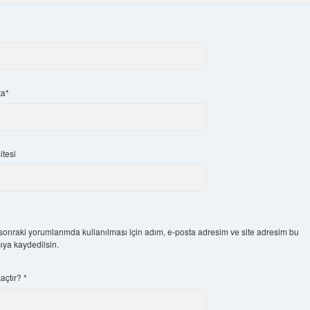
ta*
itesi
onraki yorumlarımda kullanılması için adım, e-posta adresim ve site adresim bu
cıya kaydedilsin.
kaçtır?
*