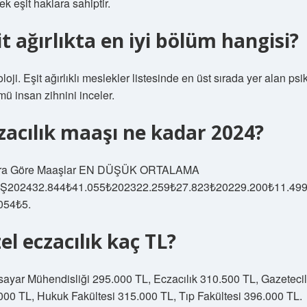
k eşit haklara sahiptir.
it ağırlıkta en iyi bölüm hangisi?
loji. Eşit ağırlıklı meslekler listesinde en üst sırada yer alan psik
mü insan zihnini inceler.
zacılık maaşı ne kadar 2024?
ara Göre Maaşlar EN DÜŞÜK ORTALAMA
Ş202432.844₺41.055₺202322.259₺27.823₺20229.200₺11.49
054₺5.
el eczacılık kaç TL?
isayar Mühendisliği 295.000 TL, Eczacılık 310.500 TL, Gazetecil
000 TL, Hukuk Fakültesi 315.000 TL, Tıp Fakültesi 396.000 TL.