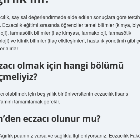
cılık, sayısal değerlendirmede elde edilen sonuçlara göre terci
r. Eczacılık eğitimi sırasında öğrenciler temel bilimler (kimya, biyo
loji), farmasötik bilimler (ilaç kimyası, farmakoloji, farmasötik
loji) ve klinik bilimler (ilaç etkileşimleri, hastalık yönetimi) gibi çe
er alırlar.
zacı olmak için hangi bölümü
çmeliyiz?
ı olabilmek için beş yıllık bir üniversitenin eczacılık lisans
ramını tamamlamak gerekir.
’den eczacı olunur mu?
Ağırlık puanınız varsa ve sağlıkla ilgileniyorsanız, Eczacılık Fakü