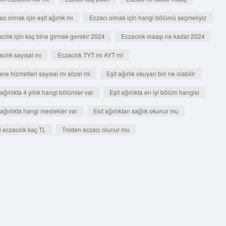
cı olmak için eşit ağırlık mı
Eczacı olmak için hangi bölümü seçmeliyiz
cılık için kaç bine girmek gerekir 2024
Eczacılık maaşı ne kadar 2024
cılık sayısal mı
Eczacılık TYT mi AYT mi
ne hizmetleri sayısal mı sözel mi
Eşit ağırlık okuyan biri ne olabilir
 ağırlıkta 4 yıllık hangi bölümler var
Eşit ağırlıkta en iyi bölüm hangisi
 ağırlıkta hangi meslekler var
Esit ağırlıktan sağlık okunur mu
 eczacılık kaç TL
Tmden eczacı olunur mu