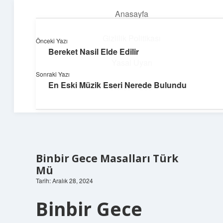
Anasayfa
menüyü
aç
Gizlilik Politikası
Önceki Yazı
Bereket Nasil Elde Edilir
Deniz Esintisi Hikayeler
Yasal Uyarı
Sonraki Yazı
Dalgalardan ilham alan neşeli bilgiler!
En Eski Müzik Eseri Nerede Bulundu
Hakkımızda
Binbir Gece Masalları Türk
Mü
Tarih: Aralık 28, 2024
Binbir Gece