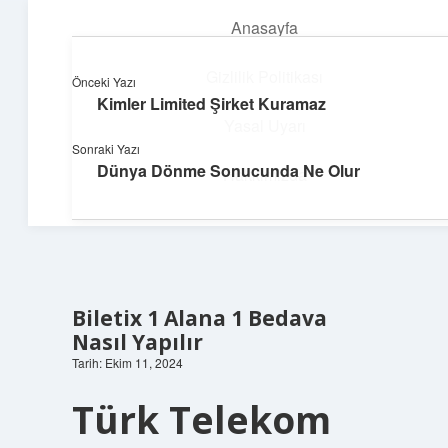
Anasayfa
menüyü
aç
Gizlilik Politikası
Önceki Yazı
Kimler Limited Şirket Kuramaz
Deniz Esintisi Hikayeler
Yasal Uyarı
Sonraki Yazı
Dalgalardan ilham alan neşeli bilgiler!
Dünya Dönme Sonucunda Ne Olur
Hakkımızda
Biletix 1 Alana 1 Bedava
Nasıl Yapılır
Tarih: Ekim 11, 2024
Türk Telekom