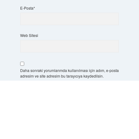
E-Posta*
Web Sitesi
Daha sonraki yorumlarımda kullanılması için adım, e-posta
adresim ve site adresim bu tarayıcıya kaydedilsin.
Scrol
5 + 3 kaçtır?
*
to
the
top