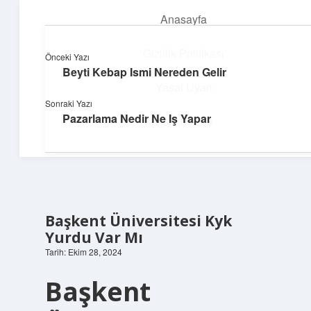
Anasayfa
menüyü
aç
Gizlilik Politikası
Önceki Yazı
Beyti Kebap Ismi Nereden Gelir
Deniz Esintisi Hikayeler
Yasal Uyarı
Sonraki Yazı
Dalgalardan ilham alan neşeli bilgiler!
Pazarlama Nedir Ne Iş Yapar
Hakkımızda
Başkent Üniversitesi Kyk
Yurdu Var Mı
Tarih: Ekim 28, 2024
Başkent