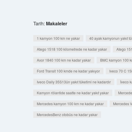
Tarih:
Makaleler
1 kamyon 100 km ne yakar
40 ayak kamyonun yakıt tü
Atego 1518 100 kilometrede ne kadar yakar
Atego 15
Axor 1840 100 km ne kadar yakar
BMC kamyon 100 kmd
Ford Transit 100 kmde ne kadar yakıyor
Iveco 70 C 15i
Iveco Daily 35S13ün yakıt tüketimi ne kadardır
İveco 
Kamyon rölantide saatte ne kadar yakıt yakar
Mercedes
Mercedes kamyon 100 km ne kadar yakar
Mercedes V
MercedesBenz otobüs ne kadar yakar