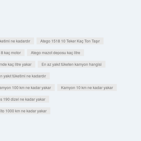
ketimi ne kadardır
Atego 1518 10 Teker Kaç Ton Taşır
18 kaç motor
Atego mazot deposu kaç litre
e kaç litre yakar
En az yakıt tüketen kamyon hangisi
n yakıt tüketimi ne kadardır
kamyon 100 km ne kadar yakar
Kamyon 10 km ne kadar yakar
 190 dizel ne kadar yakar
ito 1000 km ne kadar yakar