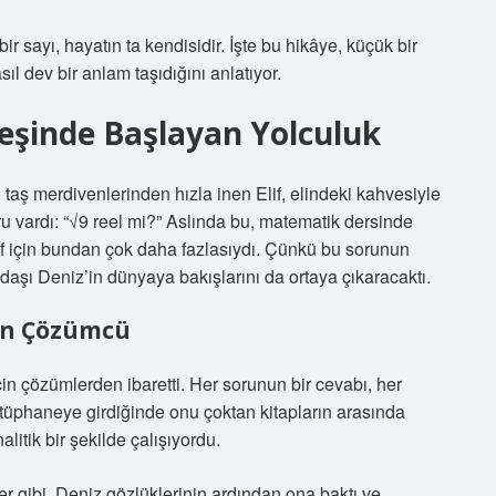
ir sayı, hayatın ta kendisidir. İşte bu hikâye, küçük bir
l dev bir anlam taşıdığını anlatıyor.
Peşinde Başlayan Yolculuk
taş merdivenlerinden hızla inen Elif, elindeki kahvesiyle
ru vardı: “√9 reel mi?” Aslında bu, matematik dersinde
f için bundan çok daha fazlasıydı. Çünkü bu sorunun
daşı Deniz’in dünyaya bakışlarını da ortaya çıkaracaktı.
en Çözümcü
n çözümlerden ibaretti. Her sorunun bir cevabı, her
kütüphaneye girdiğinde onu çoktan kitapların arasında
litik bir şekilde çalışıyordu.
çer gibi. Deniz gözlüklerinin ardından ona baktı ve