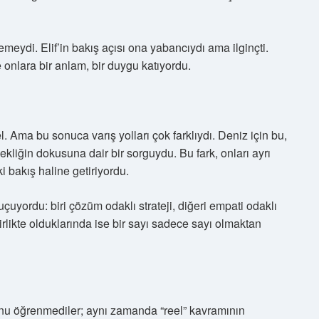
meydi. Elif’in bakış açısı ona yabancıydı ama ilginçti.
e onlara bir anlam, bir duygu katıyordu.
el. Ama bu sonuca varış yolları çok farklıydı. Deniz için bu,
ekliğin dokusuna dair bir sorguydu. Bu fark, onları ayrı
 bakış haline getiriyordu.
çuyordu: biri çözüm odaklı strateji, diğeri empati odaklı
Birlikte olduklarında ise bir sayı sadece sayı olmaktan
unu öğrenmediler; aynı zamanda “reel” kavramının