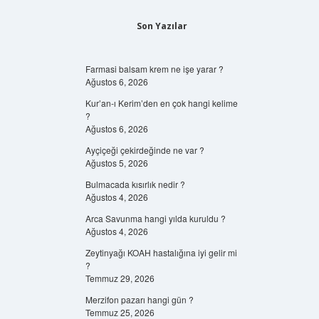
Son Yazılar
Farmasi balsam krem ne işe yarar ?
Ağustos 6, 2026
Kur’an-ı Kerim’den en çok hangi kelime
?
Ağustos 6, 2026
Ayçiçeği çekirdeğinde ne var ?
Ağustos 5, 2026
Bulmacada kısırlık nedir ?
Ağustos 4, 2026
Arca Savunma hangi yılda kuruldu ?
Ağustos 4, 2026
Zeytinyağı KOAH hastalığına iyi gelir mi
?
Temmuz 29, 2026
Merzifon pazarı hangi gün ?
Temmuz 25, 2026