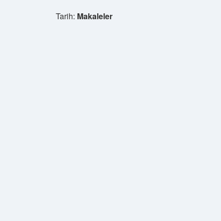
Tarih:
Makaleler