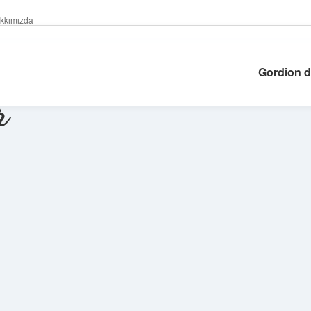
kkımızda
Gordion di
r
Sidebar
https://piabella.casino/