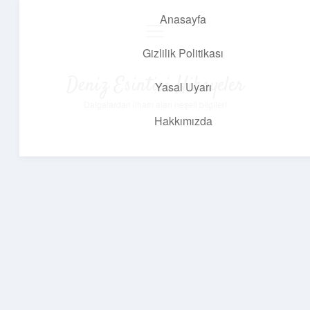
Anasayfa
menüyü
aç
Gizlilik Politikası
Deniz Esintisi Hikayeler
Yasal Uyarı
Dalgalardan ilham alan neşeli bilgiler!
Hakkımızda