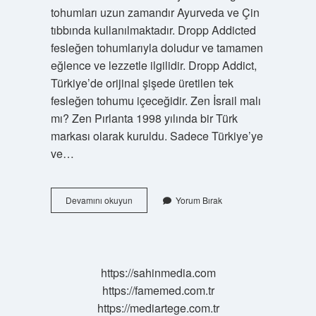
tohumları uzun zamandır Ayurveda ve Çin
tıbbında kullanılmaktadır. Dropp Addicted
fesleğen tohumlarıyla doludur ve tamamen
eğlence ve lezzetle ilgilidir. Dropp Addict,
Türkiye’de orijinal şişede üretilen tek
fesleğen tohumu içeceğidir. Zen İsrail malı
mı? Zen Pırlanta 1998 yılında bir Türk
markası olarak kuruldu. Sadece Türkiye’ye
ve…
Zen
Devamını okuyun
Yorum Bırak
Basil
Seeds
Hangi
Ülkenin
https://sahinmedia.com
https://famemed.com.tr
https://mediartege.com.tr