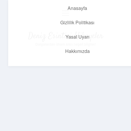
Anasayfa
menüyü
aç
Gizlilik Politikası
Deniz Esintisi Hikayeler
Yasal Uyarı
Dalgalardan ilham alan neşeli bilgiler!
Hakkımızda