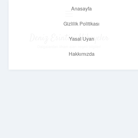
Anasayfa
menüyü
aç
Gizlilik Politikası
Deniz Esintisi Hikayeler
Yasal Uyarı
Dalgalardan ilham alan neşeli bilgiler!
Hakkımızda