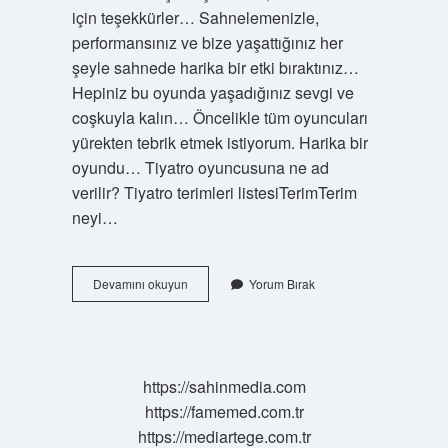
için teşekkürler… Sahnelemenizle,
performansınız ve bize yaşattığınız her
şeyle sahnede harika bir etki bıraktınız…
Hepiniz bu oyunda yaşadığınız sevgi ve
coşkuyla kalın… Öncelikle tüm oyuncuları
yürekten tebrik etmek istiyorum. Harika bir
oyundu… Tiyatro oyuncusuna ne ad
verilir? Tiyatro terimleri listesiTerimTerim
neyi…
Tiyatroda
Devamını okuyun
Yorum Bırak
Oynayan
Oyunculara
Ne
Denir
https://sahinmedia.com
https://famemed.com.tr
https://mediartege.com.tr