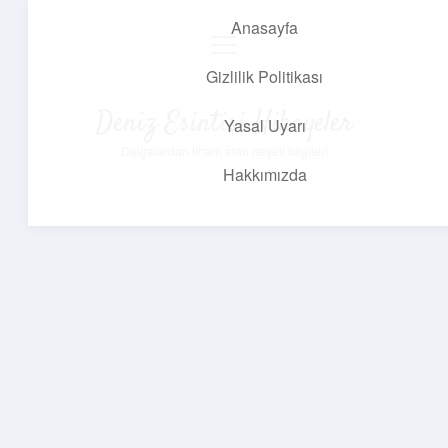
Anasayfa
menüyü
aç
Gizlilik Politikası
Deniz Esintisi Hikayeler
Yasal Uyarı
Dalgalardan ilham alan neşeli bilgiler!
Hakkımızda