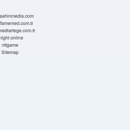
//sahinmedia.com
//famemed.com.tr
/mediartege.com.tr
night online
nttgame
Sitemap