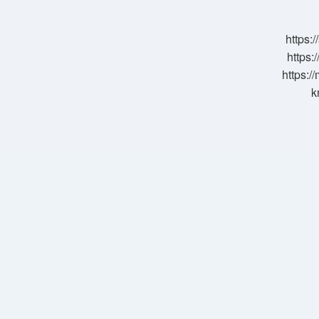
Kaç
Beygir
Traktör
https:
https:
https:/
k