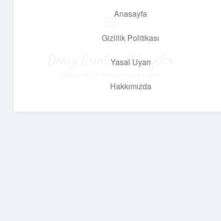
Anasayfa
menüyü
aç
Gizlilik Politikası
Deniz Esintisi Hikayeler
Yasal Uyarı
Dalgalardan ilham alan neşeli bilgiler!
Hakkımızda