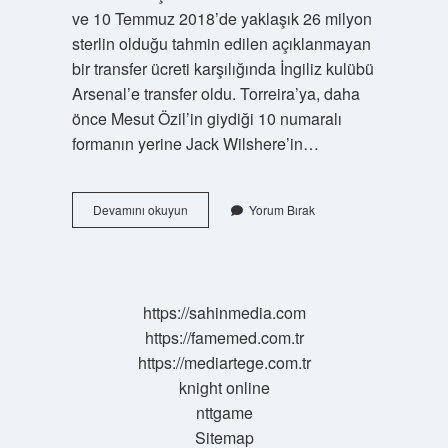
ve 10 Temmuz 2018’de yaklaşık 26 milyon
sterlin olduğu tahmin edilen açıklanmayan
bir transfer ücreti karşılığında İngiliz kulübü
Arsenal’e transfer oldu. Torreira’ya, daha
önce Mesut Özil’in giydiği 10 numaralı
formanın yerine Jack Wilshere’in…
Torreira
Devamını okuyun
Yorum Bırak
6
Mı
8
Mi
https://sahinmedia.com
https://famemed.com.tr
https://mediartege.com.tr
knight online
nttgame
Sitemap