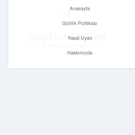
Anasayfa
menüyü
aç
Gizlilik Politikası
Deniz Esintisi Hikayeler
Yasal Uyarı
Dalgalardan ilham alan neşeli bilgiler!
Hakkımızda