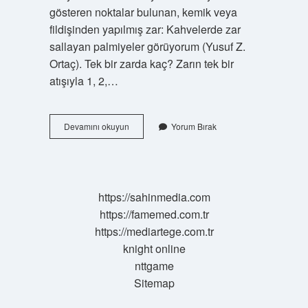
gösteren noktalar bulunan, kemik veya
fildişinden yapılmış zar: Kahvelerde zar
sallayan palmiyeler görüyorum (Yusuf Z.
Ortaç). Tek bir zarda kaç? Zarın tek bir
atışıyla 1, 2,…
Zarda
Devamını okuyun
Yorum Bırak
1
Ne
Demek
https://sahinmedia.com
https://famemed.com.tr
https://mediartege.com.tr
knight online
nttgame
Sitemap