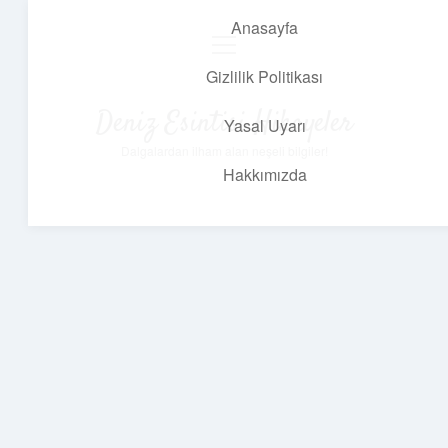
Anasayfa
menüyü
aç
Gizlilik Politikası
Deniz Esintisi Hikayeler
Yasal Uyarı
Dalgalardan ilham alan neşeli bilgiler!
Hakkımızda