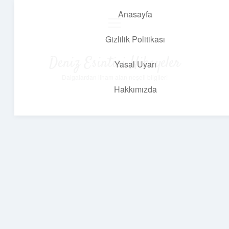
Anasayfa
menüyü
aç
Gizlilik Politikası
Deniz Esintisi Hikayeler
Yasal Uyarı
Dalgalardan ilham alan neşeli bilgiler!
Hakkımızda