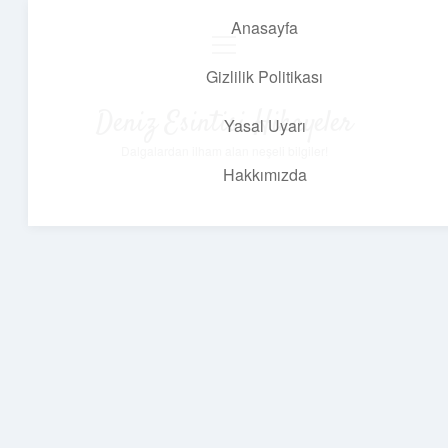
Anasayfa
menüyü
aç
Gizlilik Politikası
Deniz Esintisi Hikayeler
Yasal Uyarı
Dalgalardan ilham alan neşeli bilgiler!
Hakkımızda