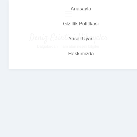
Anasayfa
menüyü
aç
Gizlilik Politikası
Deniz Esintisi Hikayeler
Yasal Uyarı
Dalgalardan ilham alan neşeli bilgiler!
Hakkımızda